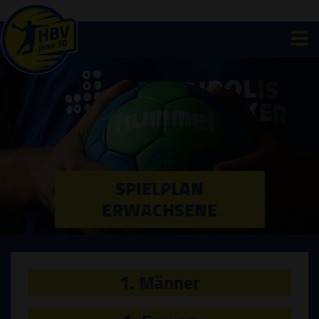
SPIELPLAN
ERWACHSENE
1. Männer