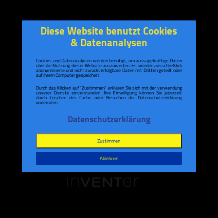
Diese Website benutzt Cookies
& Datenanalysen
Cookies und Datenanalysen werden benötigt, um aussagekräftige Daten
über die Nutzung dieser Website auszuwerten. Es werden ausschließlich
anonymisierte und nicht zurückverfolgbare Daten mit Dritten geteilt oder
auf ihrem Computer gespeichert.
Durch das Klicken auf "Zustimmen" erklären Sie sich mit der verwendung
unserer Dienste einverstanden. Ihre Einwilligung können Sie jederzeit
durch Löschen des Cache oder Besuchen der Datenschutzerklärung
widerrufen.
Datenschutzerklärung
Zustimmen
Ablehnen