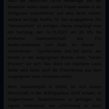
Nach der deutlichen 24:34 Niederlage aus der
Vorwoche wollen dabei unsere Frauen wieder in die
Erfolgsspur zurückkehren und alles daran setzen,
weitere wichtige Punkte für das ausgegebene Ziel
"Klassenerhalt" zu erringen. Hierzu empfängt man
am Samstag, den 14.10.2023 um 20 Uhr die
erfahrene Gastmannschaft des TSV
Niederndodeleben zum Duell im Werner -
Seelenbinder - Sportkomplex und hat damit, wie
bereits in der vergangenen Woche, einen "harten
Brocken" vor sich. Das Team um Kapitänin Laura
Nolde wird dabei auch die Erkenntnisse aus dem
vergangenen Spiel umsetzen wollen.
Beim Auswärtsspiel in Görlitz tat sich unsere
Mannschaft in der Anfangsphase recht schwer, zu
zielgerichteten Torabschlüssen zu gelangen, die
eigene Fehlerquote war schlichtweg zu hoch.