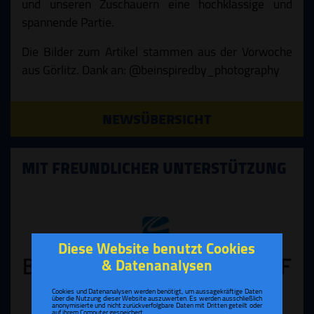
und unseren Zuschauern eine hochklassige und
spannende Partie.
Die Bilder zum Artikel stammen aus der Vorwoche
aus Görlitz. Dank an: @beinspiredby_photography
NEWSÜBERSICHT
MIT FREUNDLICHER UNTERSTÜTZUNG
Diese Website benutzt Cookies
& Datenanalysen
Cookies und Datenanalysen werden benötigt, um aussagekräftige Daten
über die Nutzung dieser Website auszuwerten. Es werden ausschließlich
anonymisierte und nicht zurückverfolgbare Daten mit Dritten geteilt oder
auf ihrem Computer gespeichert.