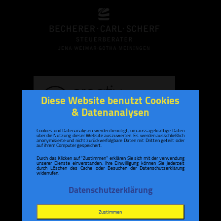
Diese Website benutzt Cookies
& Datenanalysen
Cookies und Datenanalysen werden benötigt, um aussagekräftige Daten
über die Nutzung dieser Website auszuwerten. Es werden ausschließlich
anonymisierte und nicht zurückverfolgbare Daten mit Dritten geteilt oder
auf ihrem Computer gespeichert.
Durch das Klicken auf "Zustimmen" erklären Sie sich mit der verwendung
unserer Dienste einverstanden. Ihre Einwilligung können Sie jederzeit
durch Löschen des Cache oder Besuchen der Datenschutzerklärung
widerrufen.
Datenschutzerklärung
Zustimmen