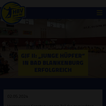
GJF II: „JUNGE HÜPFER“
IN BAD BLANKENBURG
ERFOLGREICH
02.05.2024