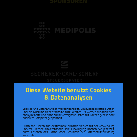
SPONSOREN
Diese Website benutzt Cookies
& Datenanalysen
Cookies und Datenanalysen werden benötigt, um aussagekräftige Daten
über die Nutzung dieser Website auszuwerten. Es werden ausschließlich
anonymisierte und nicht zurückverfolgbare Daten mit Dritten geteilt oder
auf ihrem Computer gespeichert.
Durch das Klicken auf "Zustimmen" erklären Sie sich mit der verwendung
unserer Dienste einverstanden. Ihre Einwilligung können Sie jederzeit
durch Löschen des Cache oder Besuchen der Datenschutzerklärung
widerrufen.