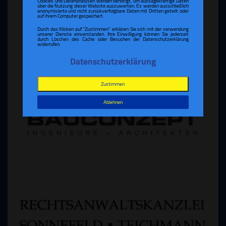
Cookies und Datenanalysen werden benötigt, um aussagekräftige Daten
über die Nutzung dieser Website auszuwerten. Es werden ausschließlich
anonymisierte und nicht zurückverfolgbare Daten mit Dritten geteilt oder
auf ihrem Computer gespeichert.
Durch das Klicken auf "Zustimmen" erklären Sie sich mit der verwendung
unserer Dienste einverstanden. Ihre Einwilligung können Sie jederzeit
durch Löschen des Cache oder Besuchen der Datenschutzerklärung
widerrufen.
Datenschutzerklärung
Zustimmen
Ablehnen