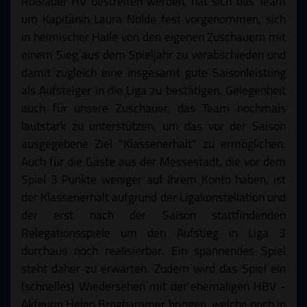
Roßlauer HV bestreiten werden, hat sich das Team
um Kapitänin Laura Nolde fest vorgenommen, sich
in heimischer Halle von den eigenen Zuschauern mit
einem Sieg aus dem Spieljahr zu verabschieden und
damit zugleich eine insgesamt gute Saisonleistung
als Aufsteiger in die Liga zu bestätigen. Gelegenheit
auch für unsere Zuschauer, das Team nochmals
lautstark zu unterstützen, um das vor der Saison
ausgegebene Ziel "Klassenerhalt" zu ermöglichen.
Auch für die Gäste aus der Messestadt, die vor dem
Spiel 3 Punkte weniger auf Ihrem Konto haben, ist
der Klassenerhalt aufgrund der Ligakonstellation und
der erst nach der Saison stattfindenden
Relegationsspiele um den Aufstieg in Liga 3
durchaus noch realisierbar. Ein spannendes Spiel
steht daher zu erwarten. Zudem wird das Spiel ein
(schnelles) Wiedersehen mit der ehemaligen HBV -
Akteurin Helen Broghammer bringen, welche noch in